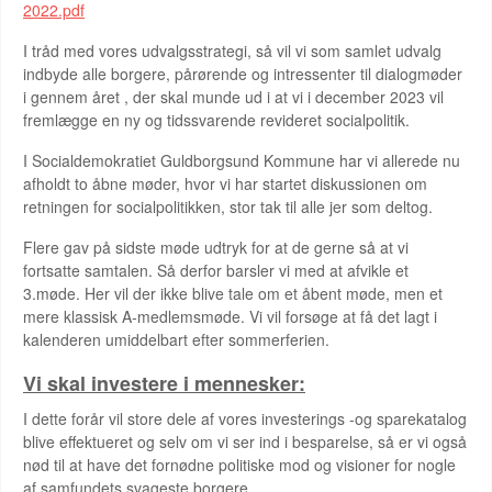
2022.pdf
I tråd med vores udvalgsstrategi, så vil vi som samlet udvalg
indbyde alle borgere, pårørende og intressenter til dialogmøder
i gennem året , der skal munde ud i at vi i december 2023 vil
fremlægge en ny og tidssvarende revideret socialpolitik.
I Socialdemokratiet Guldborgsund Kommune har vi allerede nu
afholdt to åbne møder, hvor vi har startet diskussionen om
retningen for socialpolitikken, stor tak til alle jer som deltog.
Flere gav på sidste møde udtryk for at de gerne så at vi
fortsatte samtalen. Så derfor barsler vi med at afvikle et
3.møde. Her vil der ikke blive tale om et åbent møde, men et
mere klassisk A-medlemsmøde. Vi vil forsøge at få det lagt i
kalenderen umiddelbart efter sommerferien.
Vi skal investere i mennesker:
I dette forår vil store dele af vores investerings -og sparekatalog
blive effektueret og selv om vi ser ind i besparelse, så er vi også
nød til at have det fornødne politiske mod og visioner for nogle
af samfundets svageste borgere.