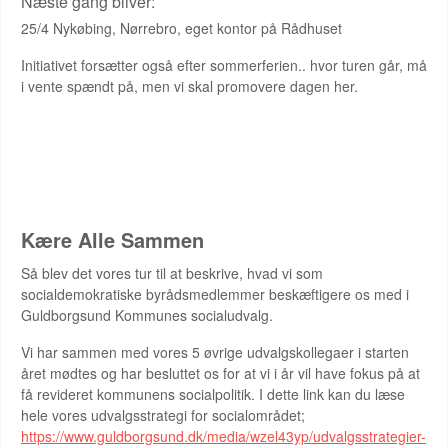
Næste gang bliver:
25/4 Nykøbing, Nørrebro, eget kontor på Rådhuset
Initiativet forsætter også efter sommerferien.. hvor turen går, må
i vente spændt på, men vi skal promovere dagen her.
SOCIALPOLITIK
Kære Alle Sammen
Så blev det vores tur til at beskrive, hvad vi som
socialdemokratiske byrådsmedlemmer beskæftigere os med i
Guldborgsund Kommunes socialudvalg.
Vi har sammen med vores 5 øvrige udvalgskollegaer i starten
året mødtes og har besluttet os for at vi i år vil have fokus på at
få revideret kommunens socialpolitik. I dette link kan du læse
hele vores udvalgsstrategi for socialområdet;
https://www.guldborgsund.dk/media/wzel43yp/udvalgsstrategier-