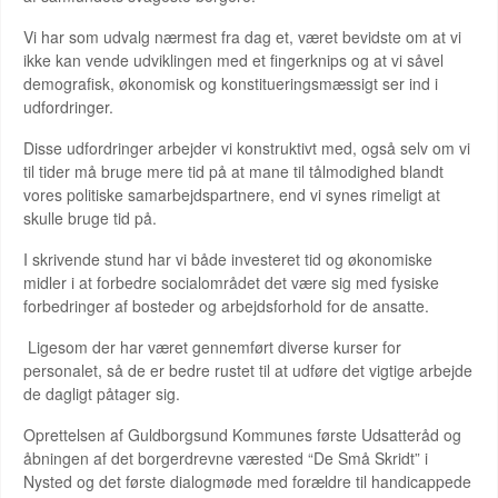
Vi har som udvalg nærmest fra dag et, været bevidste om at vi
ikke kan vende udviklingen med et fingerknips og at vi såvel
demografisk, økonomisk og konstitueringsmæssigt ser ind i
udfordringer.
Disse udfordringer arbejder vi konstruktivt med, også selv om vi
til tider må bruge mere tid på at mane til tålmodighed blandt
vores politiske samarbejdspartnere, end vi synes rimeligt at
skulle bruge tid på.
I skrivende stund har vi både investeret tid og økonomiske
midler i at forbedre socialområdet det være sig med fysiske
forbedringer af bosteder og arbejdsforhold for de ansatte.
Ligesom der har været gennemført diverse kurser for
personalet, så de er bedre rustet til at udføre det vigtige arbejde
de dagligt påtager sig.
Oprettelsen af Guldborgsund Kommunes første Udsatteråd og
åbningen af det borgerdrevne værested “De Små Skridt” i
Nysted og det første dialogmøde med forældre til handicappede