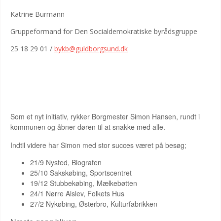
Katrine Burmann
Gruppeformand for Den Socialdemokratiske byrådsgruppe
25 18 29 01 /
bykb@guldborgsund.dk
ÅBENT BORGMESTERKONTOR
Som et nyt initiativ, rykker Borgmester Simon Hansen, rundt i
kommunen og åbner døren til at snakke med alle.
Indtil videre har Simon med stor succes været på besøg;
21/9 Nysted, Biografen
25/10 Sakskøbing, Sportscentret
19/12 Stubbekøbing, Mælkebøtten
24/1 Nørre Alslev, Folkets Hus
27/2 Nykøbing, Østerbro, Kulturfabrikken