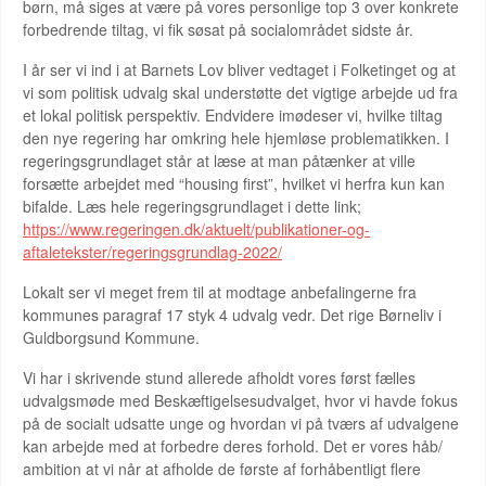
børn, må siges at være på vores personlige top 3 over konkrete
forbedrende tiltag, vi fik søsat på socialområdet sidste år.
I år ser vi ind i at Barnets Lov bliver vedtaget i Folketinget og at
vi som politisk udvalg skal understøtte det vigtige arbejde ud fra
et lokal politisk perspektiv. Endvidere imødeser vi, hvilke tiltag
den nye regering har omkring hele hjemløse problematikken. I
regeringsgrundlaget står at læse at man påtænker at ville
forsætte arbejdet med “housing first”, hvilket vi herfra kun kan
bifalde. Læs hele regeringsgrundlaget i dette link;
https://www.regeringen.dk/aktuelt/publikationer-og-
aftaletekster/regeringsgrundlag-2022/
Lokalt ser vi meget frem til at modtage anbefalingerne fra
kommunes paragraf 17 styk 4 udvalg vedr. Det rige Børneliv i
Guldborgsund Kommune.
Vi har i skrivende stund allerede afholdt vores først fælles
udvalgsmøde med Beskæftigelsesudvalget, hvor vi havde fokus
på de socialt udsatte unge og hvordan vi på tværs af udvalgene
kan arbejde med at forbedre deres forhold. Det er vores håb/
ambition at vi når at afholde de første af forhåbentligt flere