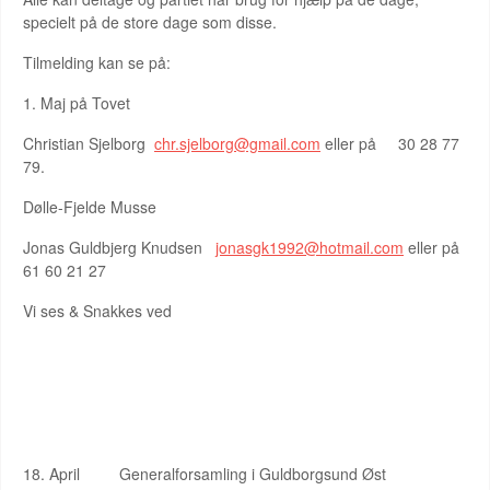
specielt på de store dage som disse.
Tilmelding kan se på:
1. Maj på Tovet
Christian Sjelborg
chr.sjelborg@gmail.com
eller på 30 28 77
79.
Dølle-Fjelde Musse
Jonas Guldbjerg Knudsen
jonasgk1992@hotmail.com
eller på
61 60 21 27
Vi ses & Snakkes ved
KOMMENDE ARRANGEMENTER
18. April Generalforsamling i Guldborgsund Øst