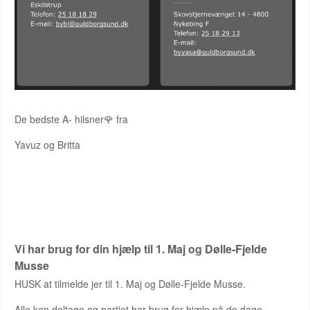
De bedste A- hilsner🌹 fra
Yavuz og Britta
1. MAJ OG DØLLE-FJELDE MUSSE
Vi har brug for din hjælp til 1. Maj og Dølle-Fjelde
Musse
HUSK at tilmelde jer til 1. Maj og Dølle-Fjelde Musse.
Alle kan deltage og partiet har brug for hjælp på de dage,