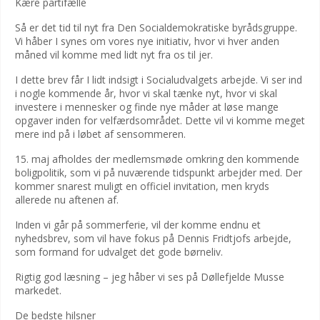
Kære partifælle
Så er det tid til nyt fra Den Socialdemokratiske byrådsgruppe.
Vi håber I synes om vores nye initiativ, hvor vi hver anden
måned vil komme med lidt nyt fra os til jer.
I dette brev får I lidt indsigt i Socialudvalgets arbejde. Vi ser ind
i nogle kommende år, hvor vi skal tænke nyt, hvor vi skal
investere i mennesker og finde nye måder at løse mange
opgaver inden for velfærdsområdet. Dette vil vi komme meget
mere ind på i løbet af sensommeren.
15. maj afholdes der medlemsmøde omkring den kommende
boligpolitik, som vi på nuværende tidspunkt arbejder med. Der
kommer snarest muligt en officiel invitation, men kryds
allerede nu aftenen af.
Inden vi går på sommerferie, vil der komme endnu et
nyhedsbrev, som vil have fokus på Dennis Fridtjofs arbejde,
som formand for udvalget det gode børneliv.
Rigtig god læsning – jeg håber vi ses på Døllefjelde Musse
markedet.
De bedste hilsner