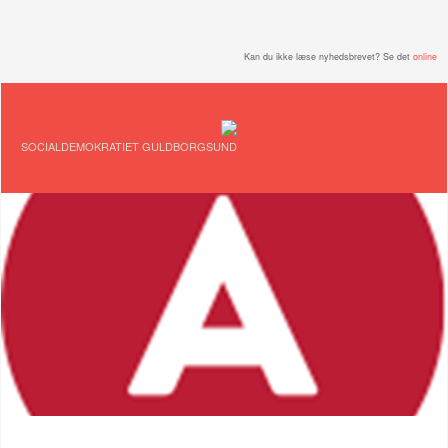
Kan du ikke læse nyhedsbrevet? Se det
online
SOCIALDEMOKRATIET GULDBORGSUND